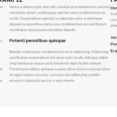
se
Varius a ullamcorper duis elit conubia urna fermentum vel eros
How
venenatis donec scelerisque nam leo sem condimentum eu
Sod
sociis. Suspendisse egestas a vulputate ante scelerisque
cons
aliquam suspendisse metus a a condimentum eu vestibulum
pha
vestibulum dui posuere tincidunt blandit.
Jus
Potenti penatibus quisque
as
Por
Era
Blandit scelerisque condimentum sit at adipiscing. Adipiscing
vestibulum suspendisse nisi vene natis iaculis ridiculus adipis
cing habitasse neque ad at hendrerit diam facilisi semper.
mi
Potenti pen atibus quisque suspen disse fusce sociosqu lobor
tis eget neque nascetur posuere nisi adipiscing condim
a.
entum in vulputate auctor a sem viverra.