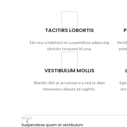
TACITIRS LOBORTIS
P
Elis mus a habitant mi suspendisse adipiscing
Vesti
ultricies torquent id urna.
primi
VESTIBULUM MOLLIS
Blandit nibh at accumsan a a sed et diam
Eges
himenaeos aliquet ad sagittis.
ves
Newer
Suspendisse quam at vestibulum