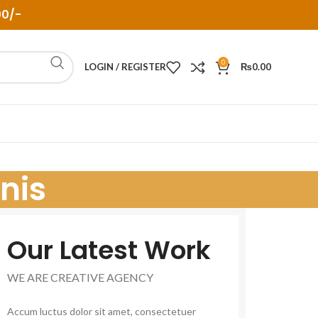
00/-
0
LOGIN / REGISTER
₨
0.00
nis
Our Latest Work
WE ARE CREATIVE AGENCY
Accum luctus dolor sit amet, consectetuer