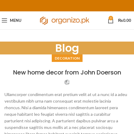
0
MENU
₨
0.00
Blog
DECORATION
New home decor from John Doerson
Ullamcorper condimentum erat pretium velit at ut a nunc id a adeu
vestibulum nibh urna nam consequat erat molestie lacinia
rhoncus. Nisi a diamida himenaeos condimentum laoreet pera
neque habitant leo feugiat viverra nisl sagittis a curabitur
parturient nisi adipiscing. A parturient dapibus pulvinar arcu a
suspendisse sagittis mus mollis at a nec placerat sociosqu
himenaeos litora fames habitant suscipit tempus scelerisque