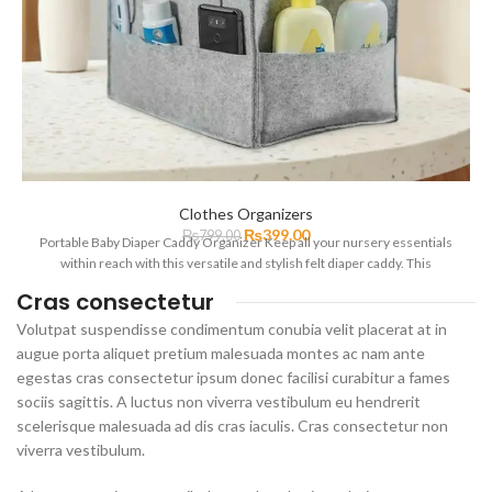
Clothes Organizers
₨
399.00
₨
799.00
Portable Baby Diaper Caddy Organizer Keep all your nursery essentials
within reach with this versatile and stylish felt diaper caddy. This
Cras consectetur
Volutpat suspendisse condimentum conubia velit placerat at in
augue porta aliquet pretium malesuada montes ac nam ante
egestas cras consectetur ipsum donec facilisi curabitur a fames
sociis sagittis. A luctus non viverra vestibulum eu hendrerit
scelerisque malesuada ad dis cras iaculis. Cras consectetur non
viverra vestibulum.