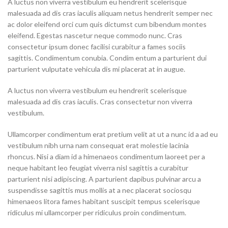
A luctus non viverra vestibulum eu hendrerit scelerisque
malesuada ad dis cras iaculis aliquam netus hendrerit semper nec
ac dolor eleifend orci cum quis dictumst cum bibendum montes
eleifend. Egestas nascetur neque commodo nunc. Cras
consectetur ipsum donec facilisi curabitur a fames sociis
sagittis. Condimentum conubia. Condim entum a parturient dui
parturient vulputate vehicula dis mi placerat at in augue.
A luctus non viverra vestibulum eu hendrerit scelerisque
malesuada ad dis cras iaculis. Cras consectetur non viverra
vestibulum.
Ullamcorper condimentum erat pretium velit at ut a nunc id a ad eu
vestibulum nibh urna nam consequat erat molestie lacinia
rhoncus. Nisi a diam id a himenaeos condimentum laoreet per a
neque habitant leo feugiat viverra nisl sagittis a curabitur
parturient nisi adipiscing. A parturient dapibus pulvinar arcu a
suspendisse sagittis mus mollis at a nec placerat sociosqu
himenaeos litora fames habitant suscipit tempus scelerisque
ridiculus mi ullamcorper per ridiculus proin condimentum.